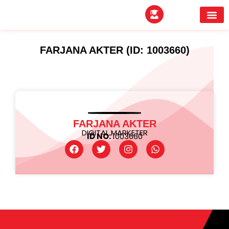
EXPERTITPARK AW
BUYER MEE
FARJANA AKTER (ID: 1003660)
FARJANA AKTER
DIGITAL MARKETER
ID NO:
1003660