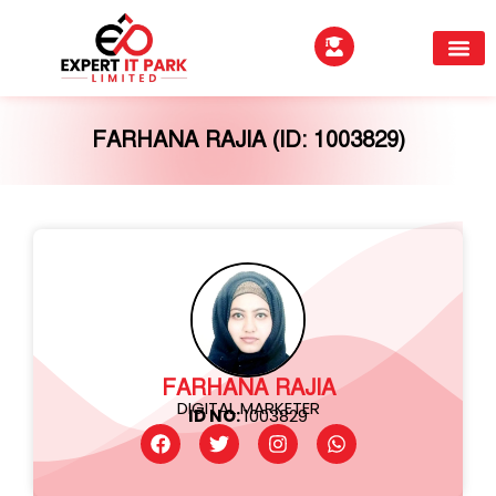
EXPERTITPARK AW
BUYER MEE
FARHANA RAJIA (ID: 1003829)
FARHANA RAJIA
DIGITAL MARKETER
ID NO:
1003829