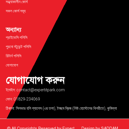
সন্ধ্যাকালীন কোর্স
সকল কোর্স সমূহ
অন্যান্য
প্রাইভেসি পলিসি
পুরনো স্টুডেন্ট পলিসি
রিটার্ন পলিসি
যোগাযোগ
যোগাযোগ করুন
ইমেইল: contact@expertitpark.com
ফোন: 01829-234069
ঠিকানা: সিলভার হলি প্যালেস (৩য় তলা), টমছম ব্রিজ (নিউ হোস্টেলের বিপরীতে), কুমিল্লা
© All Copyrights Reserved by Expert
Design by
SADDAM