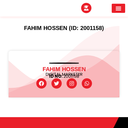
EXPERTITPARK AW
BUYER MEE
FAHIM HOSSEN (ID: 2001158)
FAHIM HOSSEN
DIGITAL MARKETER
ID NO:
2001158