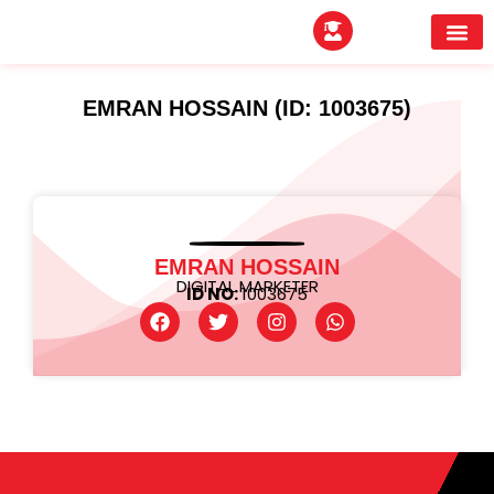
EXPERTITPARK AW
BUYER MEE
EMRAN HOSSAIN (ID: 1003675)
EMRAN HOSSAIN
DIGITAL MARKETER
ID NO:
1003675