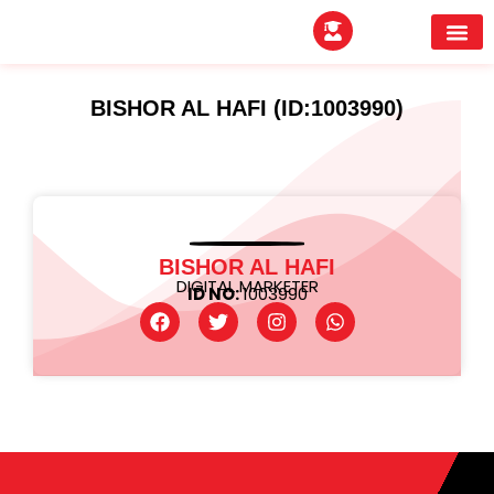
EXPERTITPARK AW
BUYER MEE
BISHOR AL HAFI (ID:1003990)
BISHOR AL HAFI
DIGITAL MARKETER
ID NO:
1003990