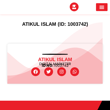
EXPERTITPARK AW
BUYER MEE
ATIKUL ISLAM (ID: 1003742)
ATIKUL ISLAM
DIGITAL MARKETER
ID NO:
1003742