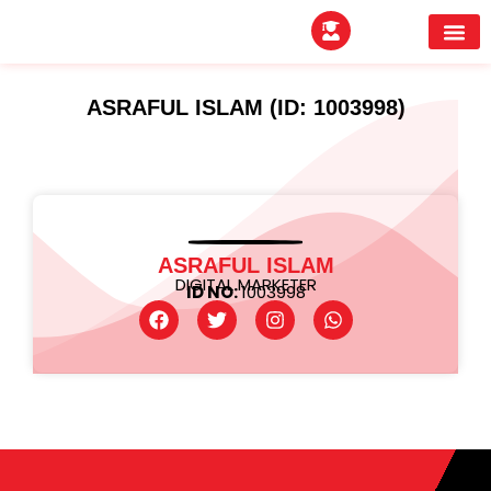
EXPERTITPARK AW
BUYER MEE
ASRAFUL ISLAM (ID: 1003998)
ASRAFUL ISLAM
DIGITAL MARKETER
ID NO:
1003998