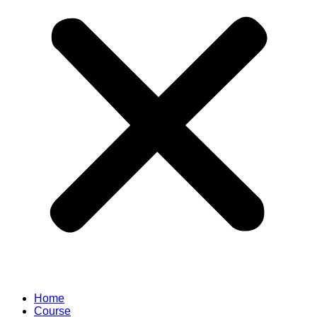
Home
Course