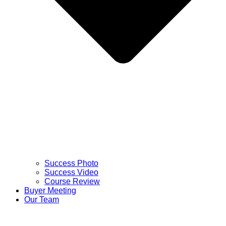
Success Photo
Success Video
Course Review
Buyer Meeting
Our Team