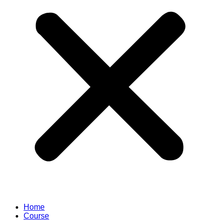
Home
Course