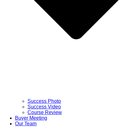
Success Photo
Success Video
Course Review
Buyer Meeting
Our Team