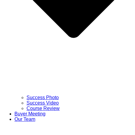
Success Photo
Success Video
Course Review
Buyer Meeting
Our Team