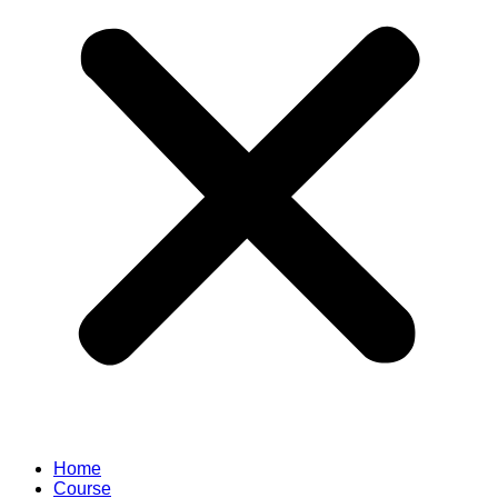
Home
Course