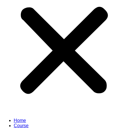
Home
Course