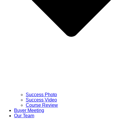
Success Photo
Success Video
Course Review
Buyer Meeting
Our Team