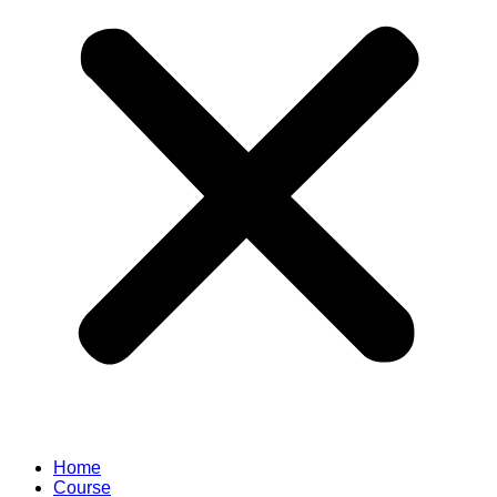
Home
Course