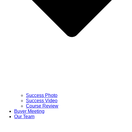
Success Photo
Success Video
Course Review
Buyer Meeting
Our Team