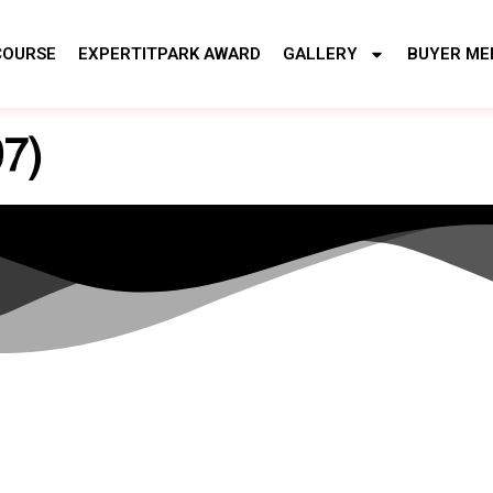
COURSE
EXPERTITPARK AWARD
GALLERY
BUYER ME
97)