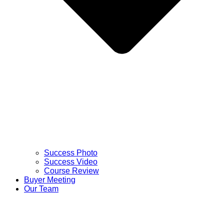
Success Photo
Success Video
Course Review
Buyer Meeting
Our Team