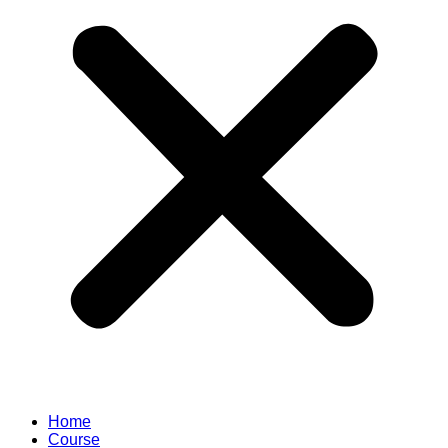
Home
Course