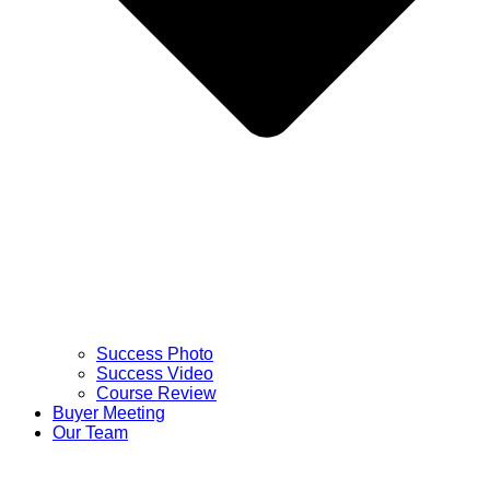
Success Photo
Success Video
Course Review
Buyer Meeting
Our Team