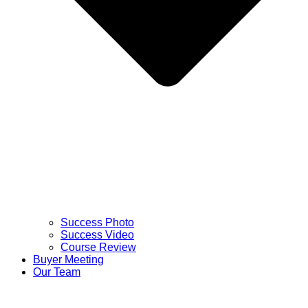
Success Photo
Success Video
Course Review
Buyer Meeting
Our Team