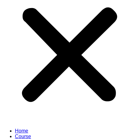
Home
Course