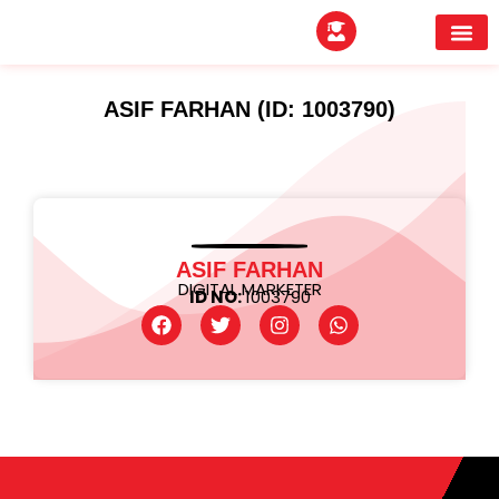
EXPERTITPARK AW
BUYER MEE
ASIF FARHAN (ID: 1003790)
ASIF FARHAN
DIGITAL MARKETER
ID NO:
1003790