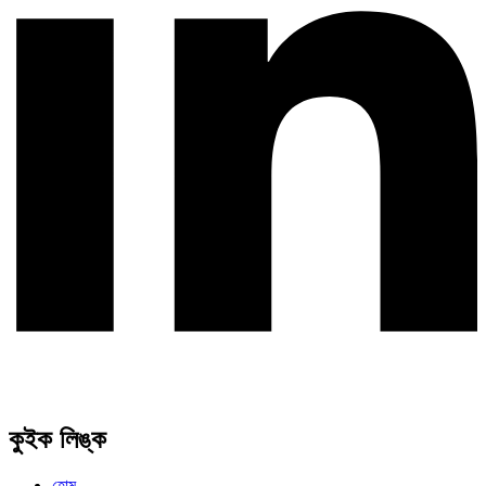
কুইক লিঙ্ক
হোম