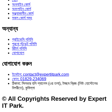
অনলাইন কোর্স
অফলাইন কোর্স
সন্ধ্যাকালীন কোর্স
সকল কোর্স সমূহ
অন্যান্য
প্রাইভেসি পলিসি
পুরনো স্টুডেন্ট পলিসি
রিটার্ন পলিসি
যোগাযোগ
যোগাযোগ করুন
ইমেইল: contact@expertitpark.com
ফোন: 01829-234069
ঠিকানা: সিলভার হলি প্যালেস (৩য় তলা), টমছম ব্রিজ (নিউ হোস্টেলের
বিপরীতে), কুমিল্লা
© All Copyrights Reserved by Expert
IT Park.