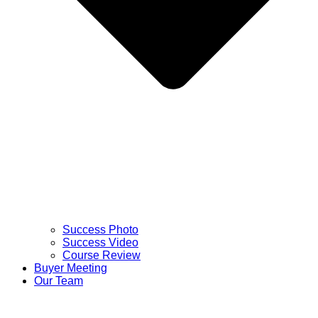
Success Photo
Success Video
Course Review
Buyer Meeting
Our Team